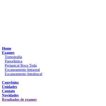
Home
Exames
Tomografia
Panorâmica
Periapical Boca Toda
Escaneamento Intraoral
Escaneamento Intrabucal
Convênios
Unidades
Contato
Novidades
Resultados de exames